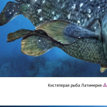
Кистеперая рыба Латимерия