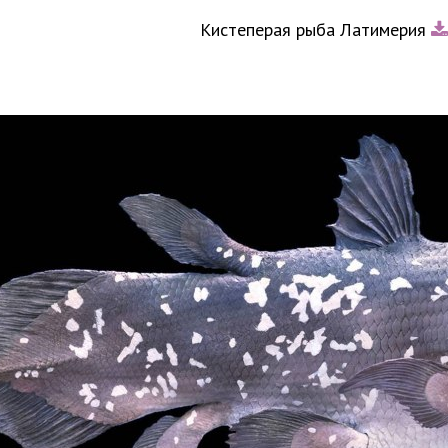
Кистеперая рыба Латимерия