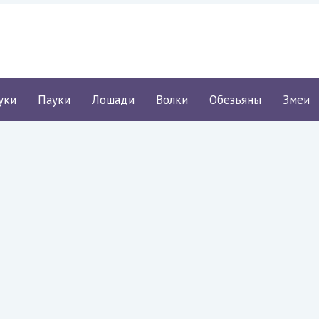
уки
Пауки
Лошади
Волки
Обезьяны
Змеи