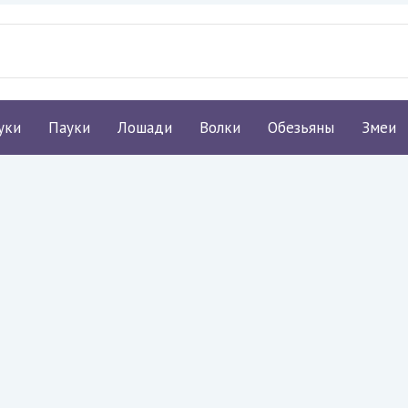
уки
Пауки
Лошади
Волки
Обезьяны
Змеи