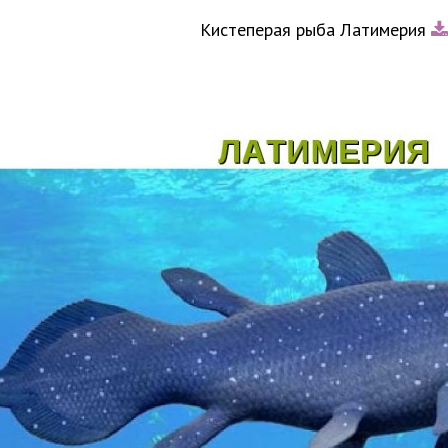
Кистеперая рыба Латимерия