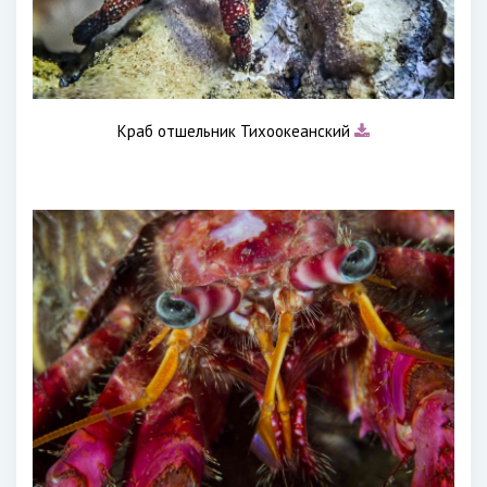
Краб отшельник Тихоокеанский