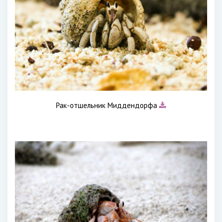
Рак-отшельник Миддендорфа