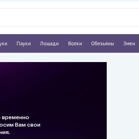
уки
Пауки
Лошади
Волки
Обезьяны
Змеи