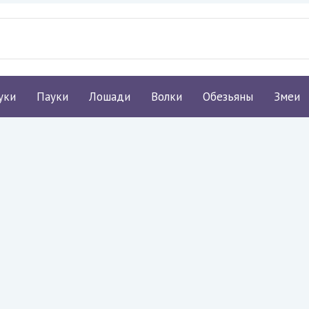
уки
Пауки
Лошади
Волки
Обезьяны
Змеи