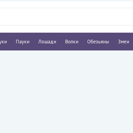
уки
Пауки
Лошади
Волки
Обезьяны
Змеи