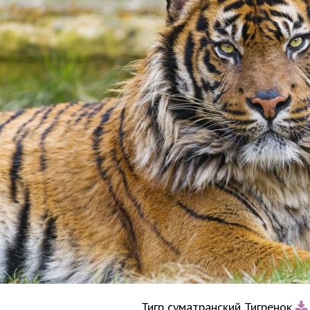
Тигр суматранский Тигренок