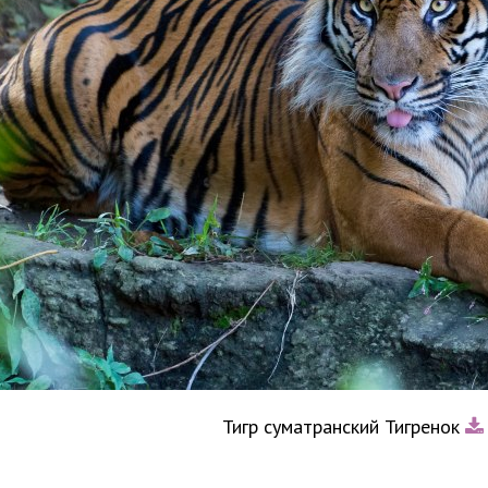
Тигр суматранский Тигренок