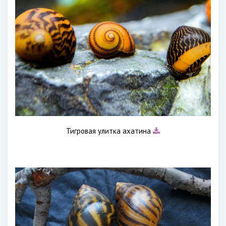
Тигровая улитка ахатина