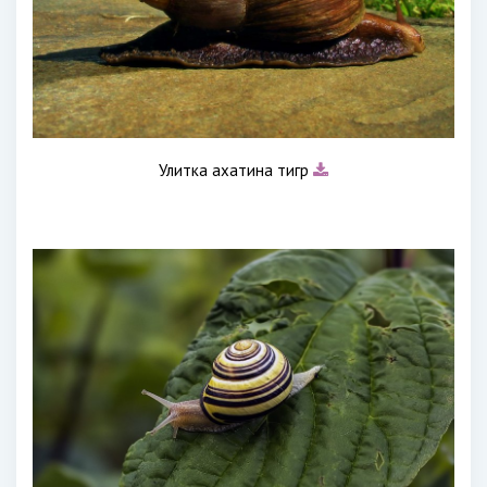
Улитка ахатина тигр