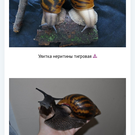
Улитка неритины тигровая