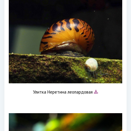
Улитка Неретина леопардовая