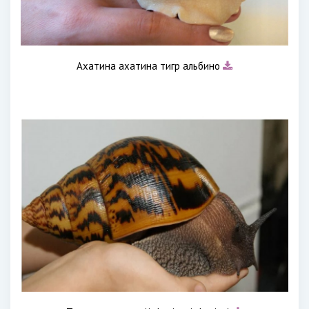
Ахатина ахатина тигр альбино