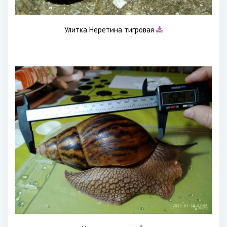
Улитка Неретина тигровая