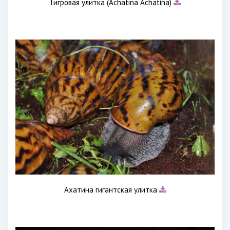
Тигровая улитка (Achatina Achatina)
Ахатина гигантская улитка