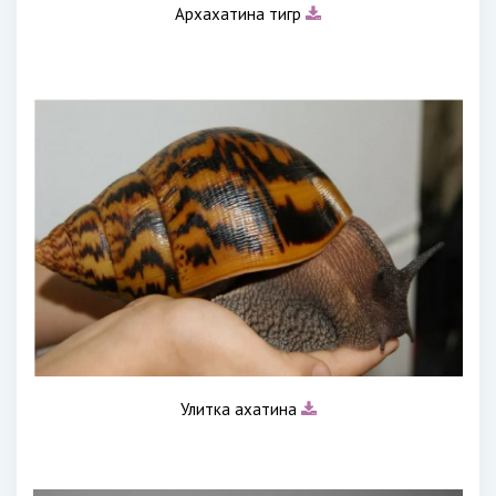
Архахатина тигр
Улитка ахатина