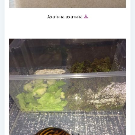
Ахатина ахатина