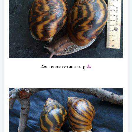
Ахатина ахатина тигр