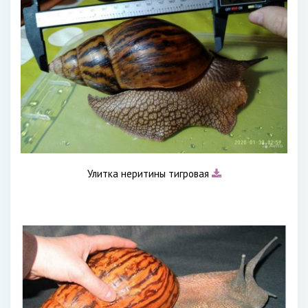
Улитка неритины тигровая