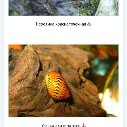
Неретина красноточечная
Улитка ахатина тигр