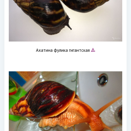
Ахатина фулика гигантская