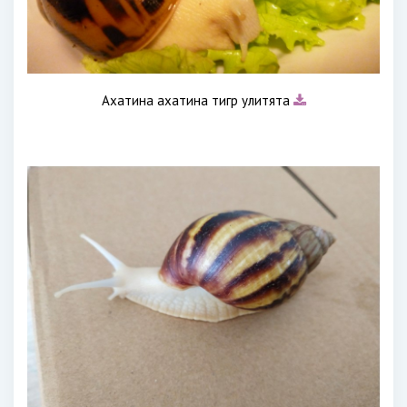
Ахатина ахатина тигр улитята