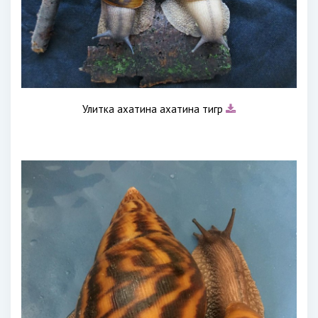
Улитка ахатина ахатина тигр