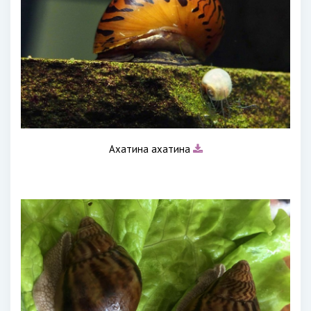
Ахатина ахатина