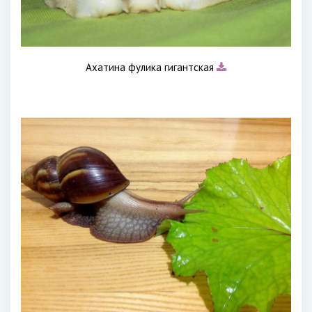
Ахатина фулика гигантская