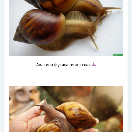
Ахатина фулика гигантская