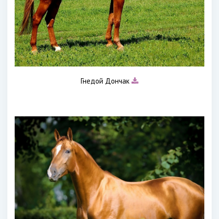
Гнедой Дончак