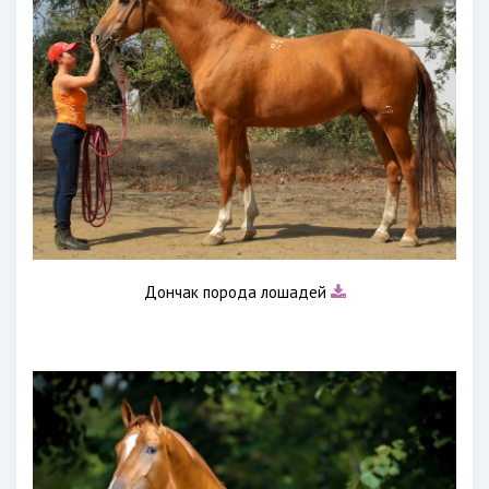
Дончак порода лошадей