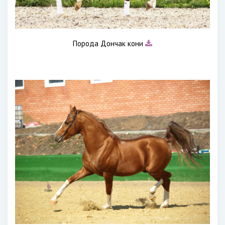
Порода Дончак кони