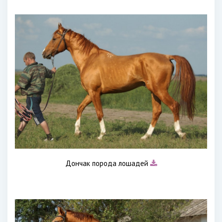
Дончак порода лошадей