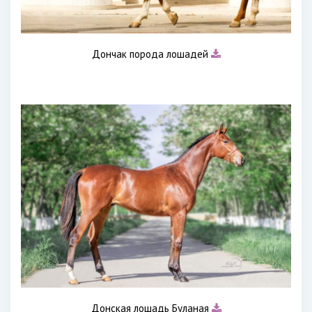
Дончак порода лошадей
Донская лошадь Буланая