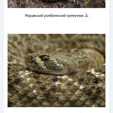
Моравский ромбический гремучник