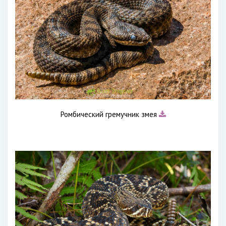
Ромбический гремучник змея