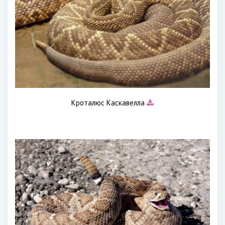
Кроталюс Каскавелла