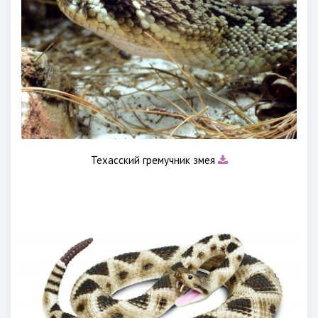
Техасский гремучник змея