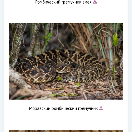
Ромбический гремучник змея
Моравский ромбический гремучник