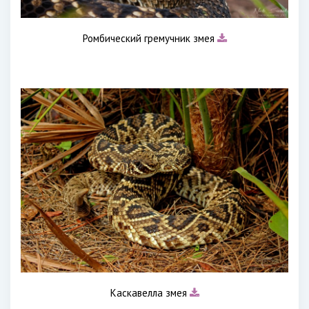
Ромбический гремучник змея
Каскавелла змея