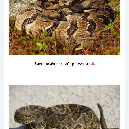
Змеи ромбический гремучник