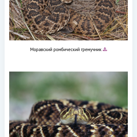
Моравский ромбический гремучник