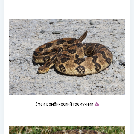
Змеи ромбический гремучник