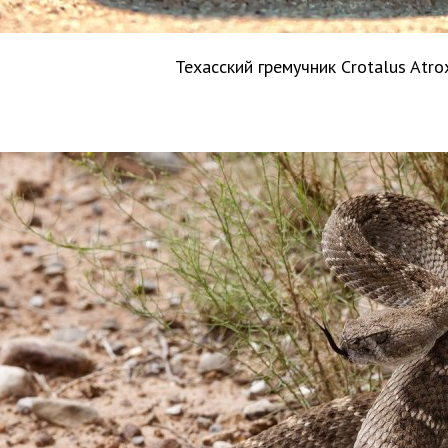
Техасский гремучник Crotalus Atr