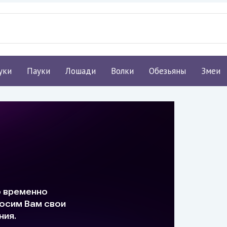
уки
Пауки
Лошади
Волки
Обезьяны
Змеи