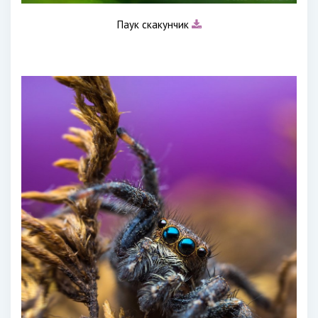
Паук скакунчик