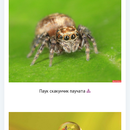
Паук скакунчик паучата