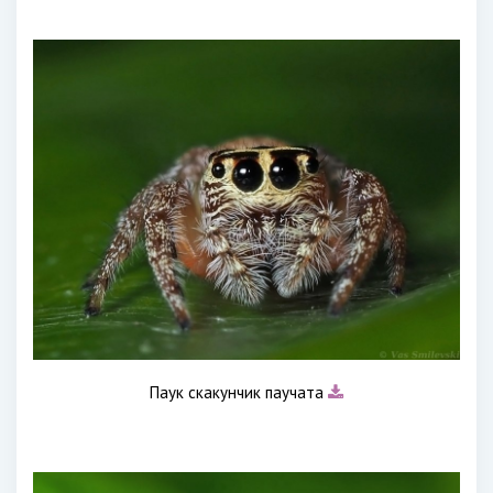
Паук скакунчик паучата