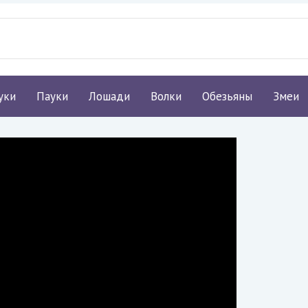
уки
Пауки
Лошади
Волки
Обезьяны
Змеи