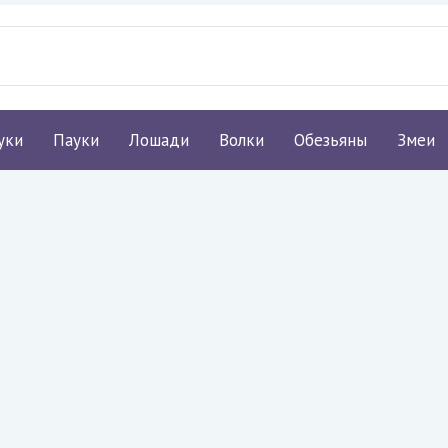
уки
Пауки
Лошади
Волки
Обезьяны
Змеи