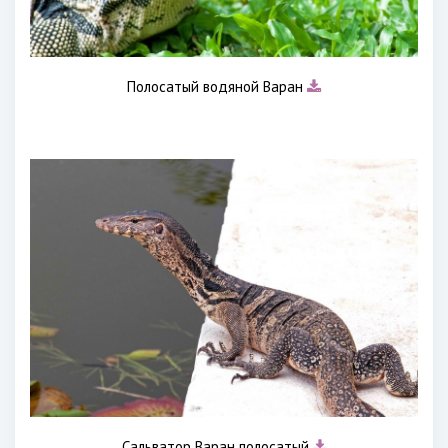
Полосатый водяной Варан
Сальватор Варан полосатый