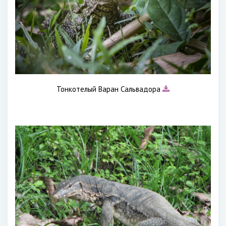
Тонкотелый Варан Сальвадора