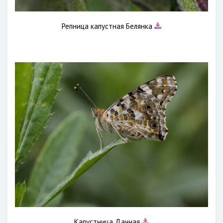
Репница капустная Белянка
Капустница Дачная