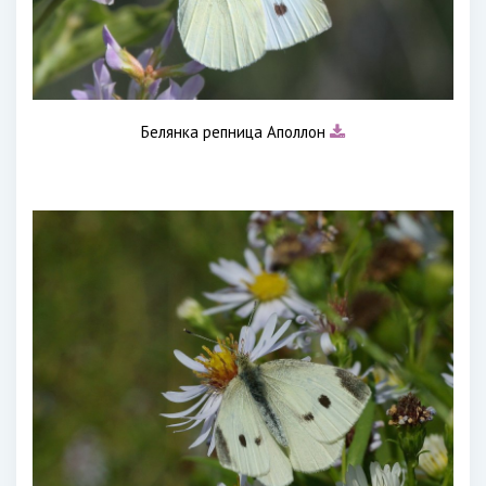
Белянка репница Аполлон