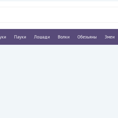
уки
Пауки
Лошади
Волки
Обезьяны
Змеи