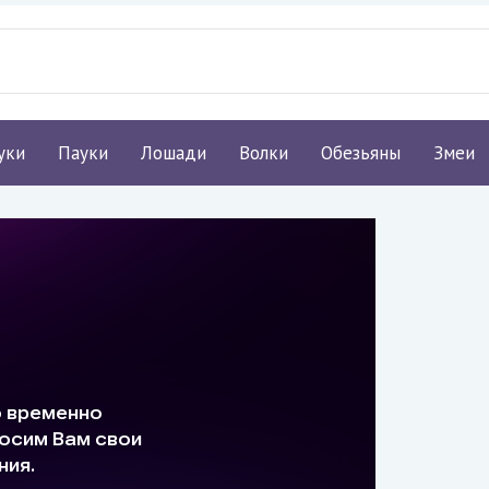
уки
Пауки
Лошади
Волки
Обезьяны
Змеи