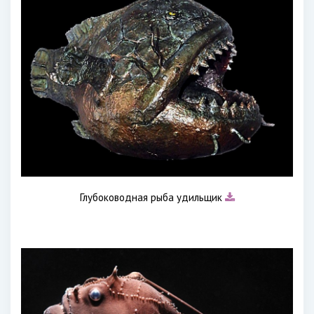
Глубоководная рыба удильщик