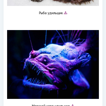
Рыба удильщик
Морской черт удильщик