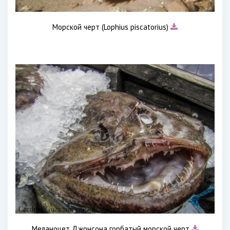
Морской черт (Lophius piscatorius)
Меланоцет Джонсона горбатый морской черт