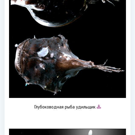
Глубоководная рыба удильщик