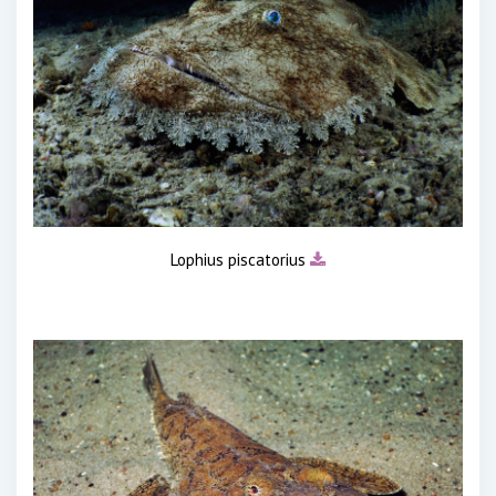
Lophius piscatorius