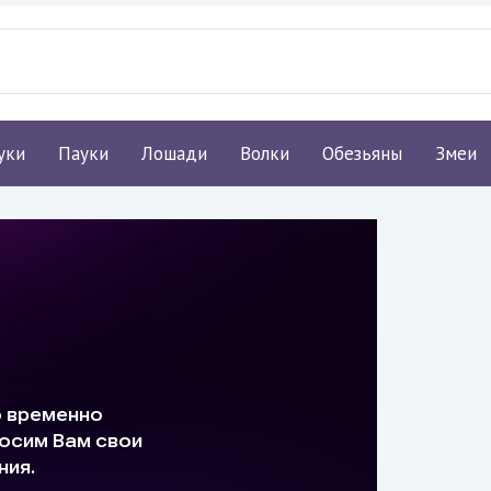
уки
Пауки
Лошади
Волки
Обезьяны
Змеи