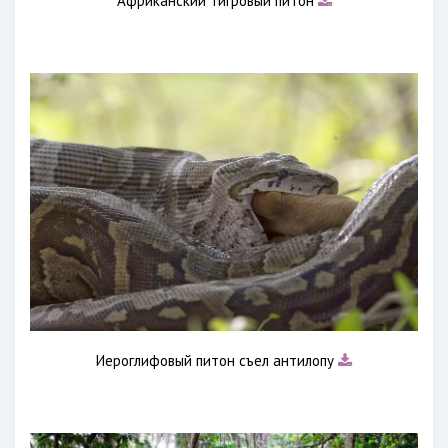
Африканский тигровый питон
Иероглифовый питон съел антилопу