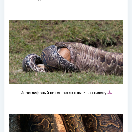
Иероглифовый питон заглатывает антилопу