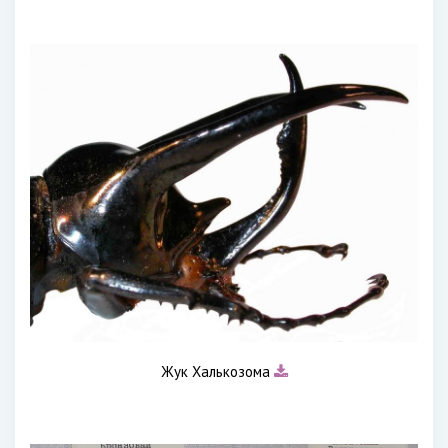
Жук Халькозома