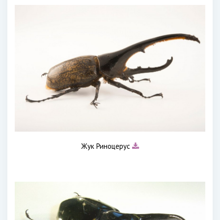
Жук Риноцерус