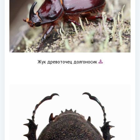
Жук древоточец долгоносик