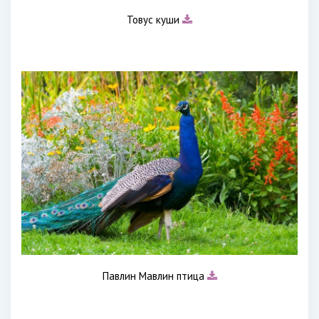
Товус куши
Павлин Мавлин птица