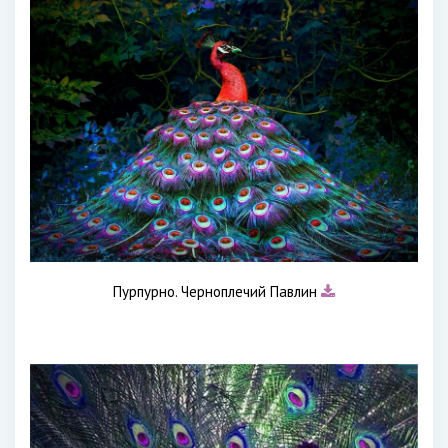
Пурпурно. Черноплечий Павлин