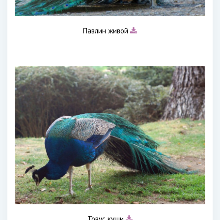
Павлин живой
Товус куши