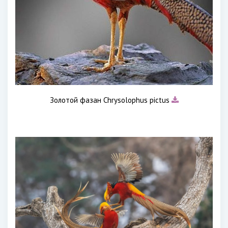
Золотой фазан Chrysolophus pictus