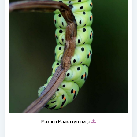
Махаон Маака гусеница