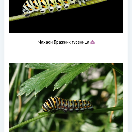
Махаон Бражник гусеница