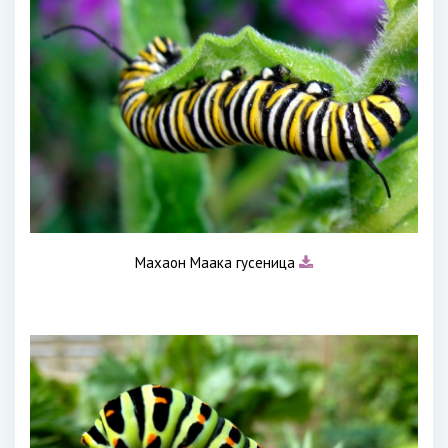
Махаон Маака гусеница