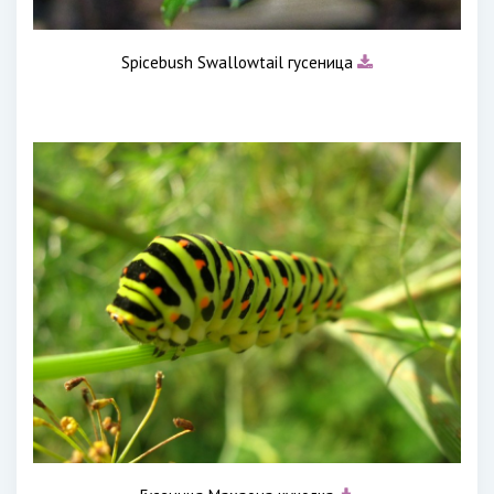
Spicebush Swallowtail гусеница