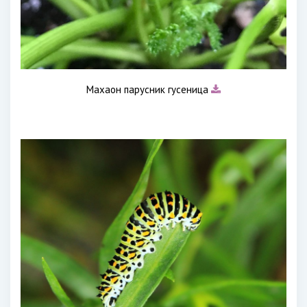
Махаон парусник гусеница