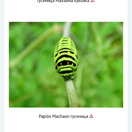
Гусеница Махаона куколка
Papilio Machaon гусеница