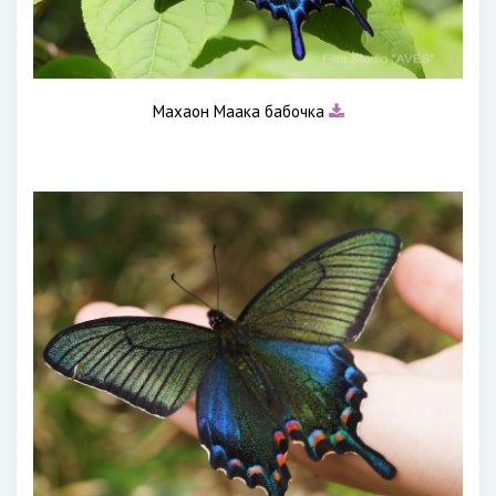
Махаон Маака бабочка