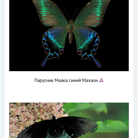
Парусник Маака синий Махаон