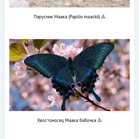
Парусник Маака (Papilio maackii)
Хвостоносец Маака бабочка