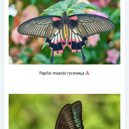
Papilio maackii гусеница