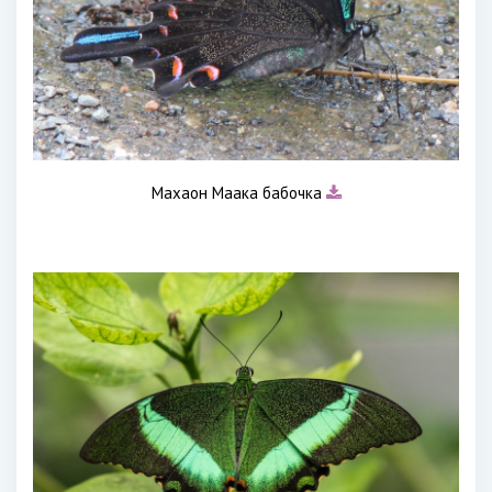
Махаон Маака бабочка