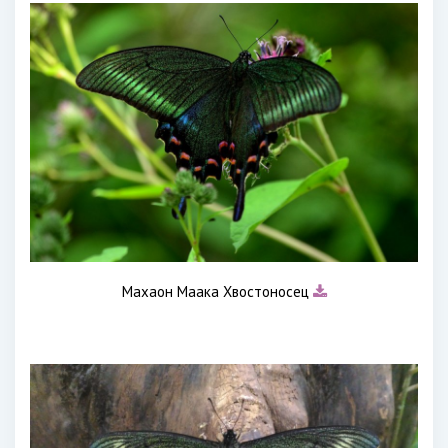
Махаон Маака Хвостоносец