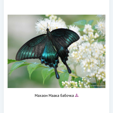
Махаон Маака бабочка