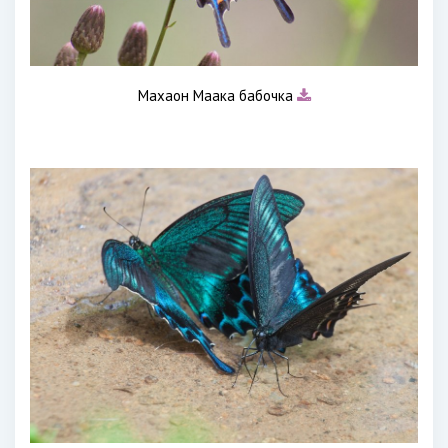
Махаон Маака бабочка