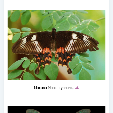
Махаон Маака гусеница