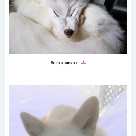
Лиса коликотт