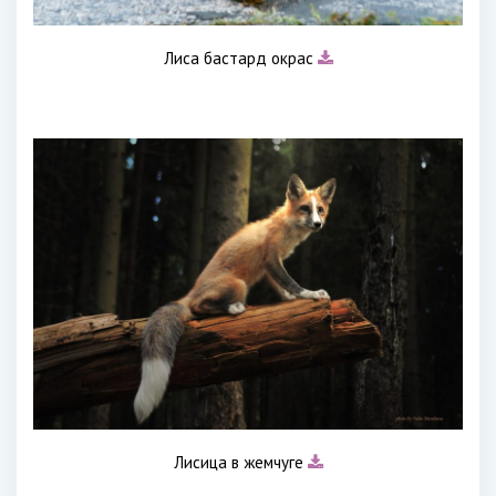
Лиса бастард окрас
Лисица в жемчуге