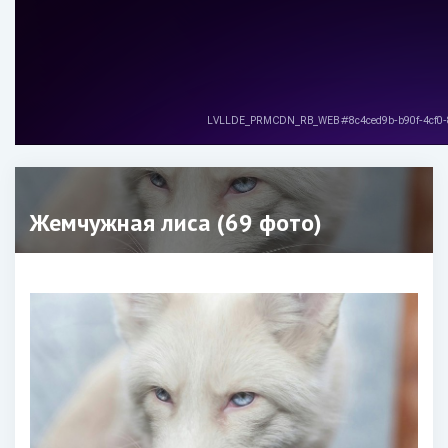
Жемчужная лиса (69 фото)