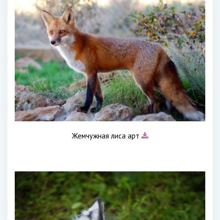
Жемчужная лиса арт