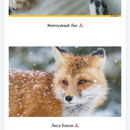
Жемчужный Лис
Лиса боком