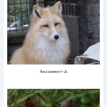
Лиса коликотт