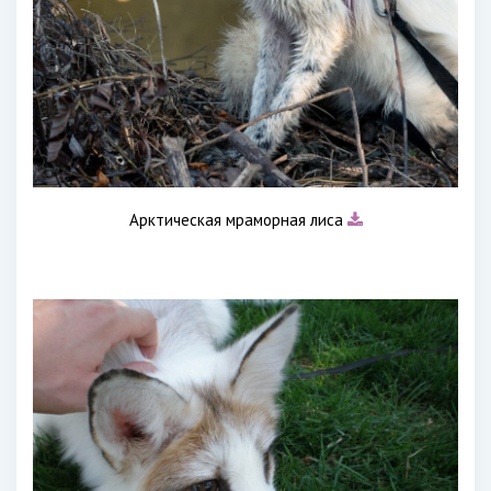
Арктическая мраморная лиса