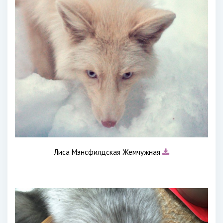
Лиса Мэнсфилдская Жемчужная