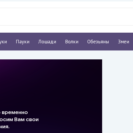
уки
Пауки
Лошади
Волки
Обезьяны
Змеи