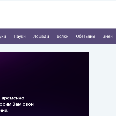
уки
Пауки
Лошади
Волки
Обезьяны
Змеи