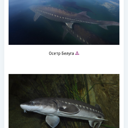
Осетр Белуга