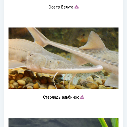
Осетр Белуга
Стерлядь альбинос