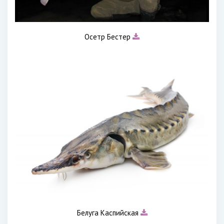
Осетр Бестер
Белуга Каспийская