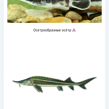
Осетрообразные осётр