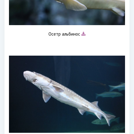
Осетр альбинос