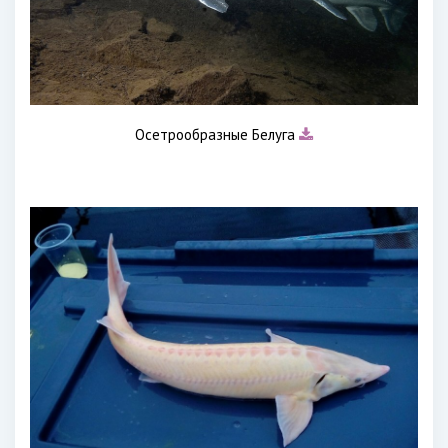
Осетрообразные Белуга