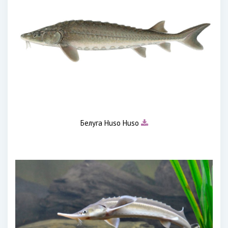
Белуга Huso Huso