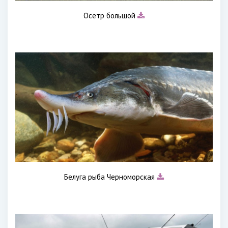
Осетр большой
Белуга рыба Черноморская