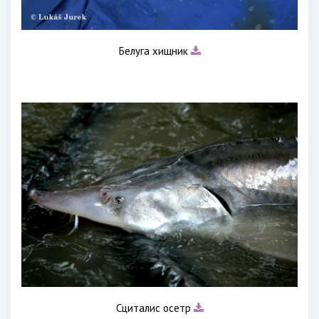
Белуга хищник
Сциталис осетр