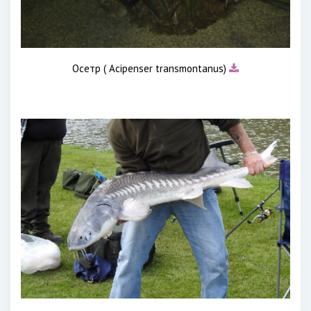
Осетр ( Acipenser transmontanus)