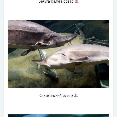
Белуга Калуга осетр
Сахалинский осетр