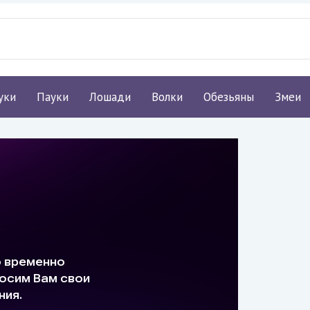
уки
Пауки
Лошади
Волки
Обезьяны
Змеи