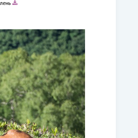
олень