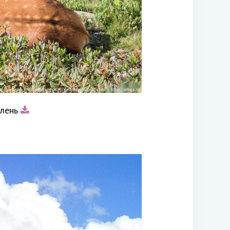
олень