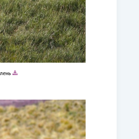
олень