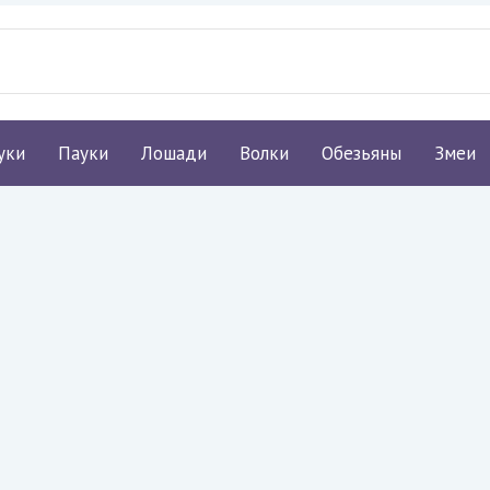
уки
Пауки
Лошади
Волки
Обезьяны
Змеи