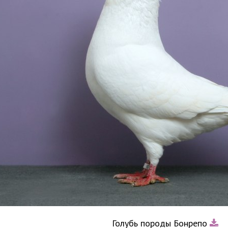
Голубь породы Бонрепо