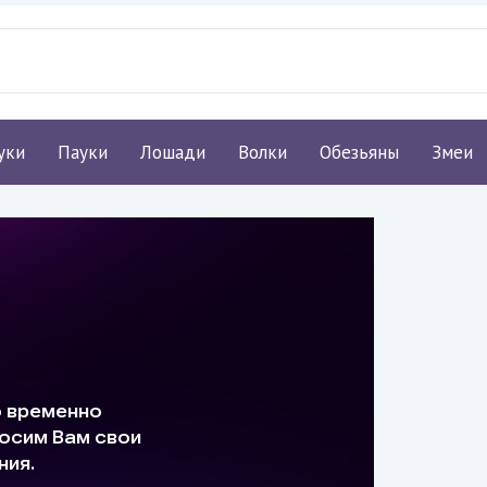
уки
Пауки
Лошади
Волки
Обезьяны
Змеи