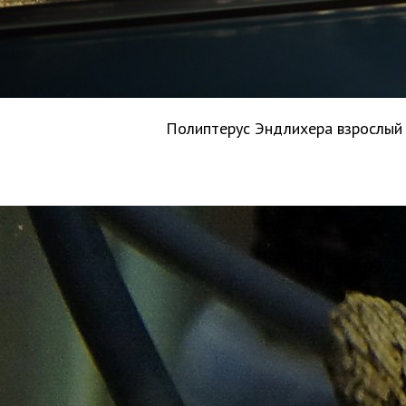
Полиптерус Эндлихера взрослы