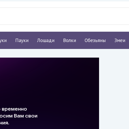
уки
Пауки
Лошади
Волки
Обезьяны
Змеи