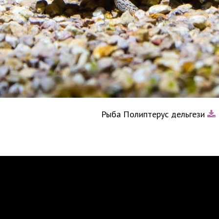
Рыба Полиптерус дельгези