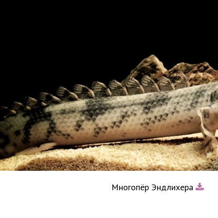
Многопёр Эндлихера