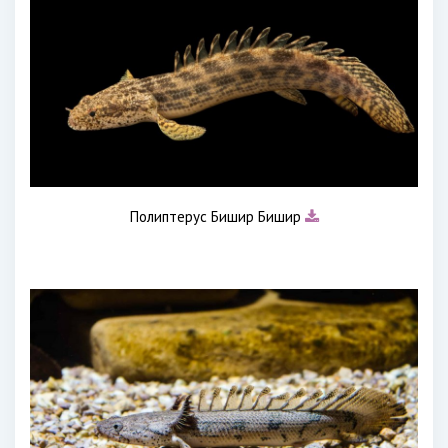
Полиптерус Бишир Бишир