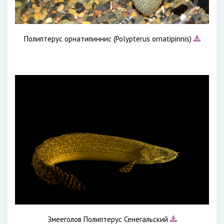
Полиптерус орнатипиннис (Polypterus ornatipinnis)
Змееголов Полиптерус Сенегальский