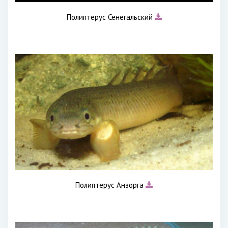
Полиптерус Сенегальский
Полиптерус Анзорга