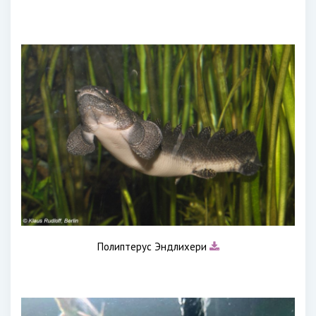
Полиптерус Эндлихери