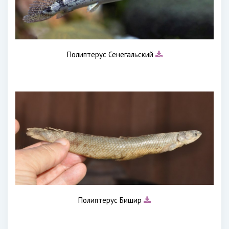
Полиптерус Сенегальский
Полиптерус Бишир