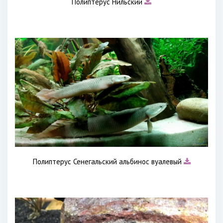
Полиптерус Нильский
Полиптерус Сенегальский альбинос вуалевый