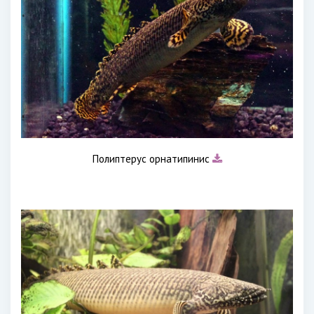
Полиптерус орнатипинис