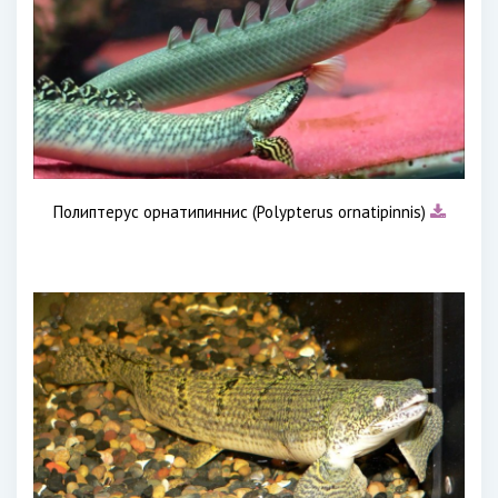
Полиптерус орнатипиннис (Polypterus ornatipinnis)