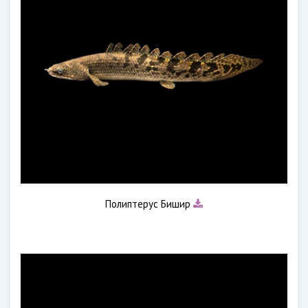
Полиптерус Бишир