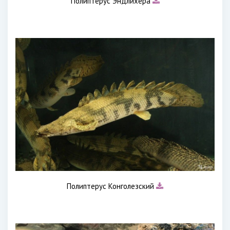
Полиптерус Эндлихера
Полиптерус Конголезский