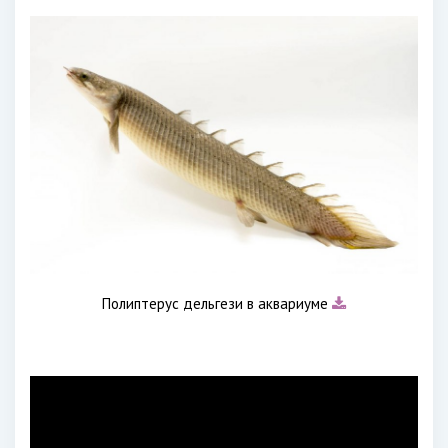
Полиптерус дельгези в аквариуме