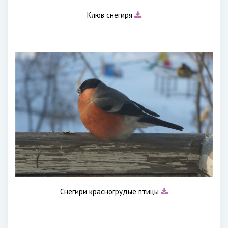
Клюв снегиря
Снегири красногрудые птицы