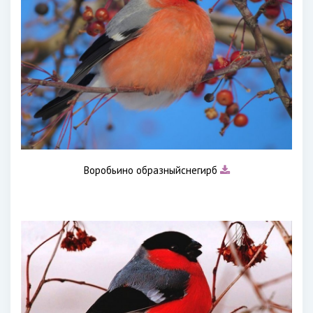
Воробьино образныйснегирб