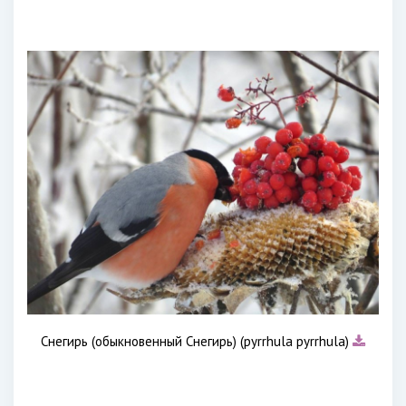
Снегирь (обыкновенный Снегирь) (pyrrhula pyrrhula)