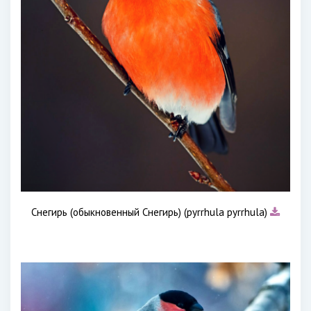
Снегирь (обыкновенный Снегирь) (pyrrhula pyrrhula)