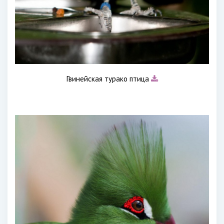
Гвинейская турако птица