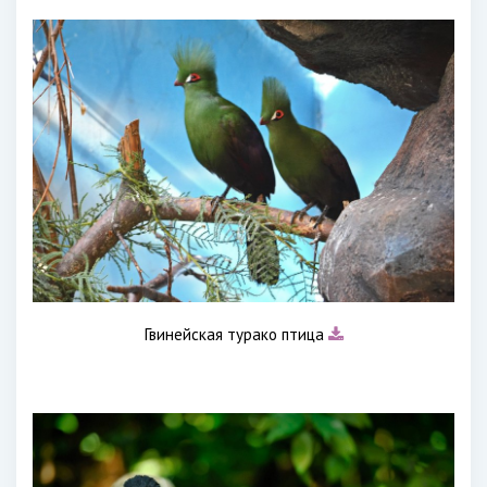
Гвинейская турако птица