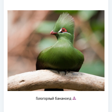
Гологорлый бананоед