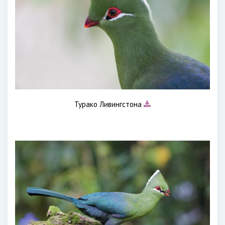
Турако Ливингстона