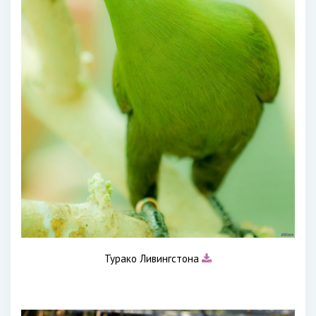
Турако Ливингстона