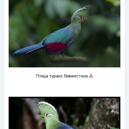
Птица турако Ливингстона