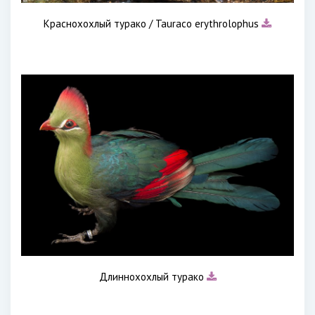
Краснохохлый турако / Tauraco erythrolophus
Длиннохохлый турако