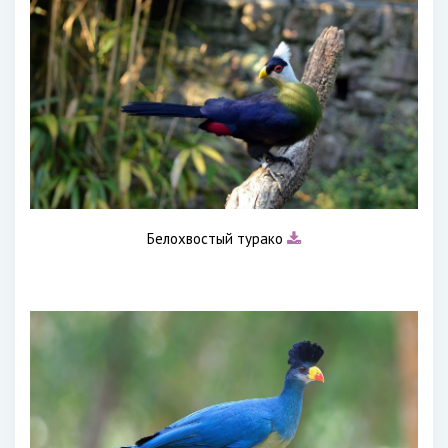
Белохвостый турако