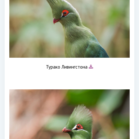
Турако Ливингстона