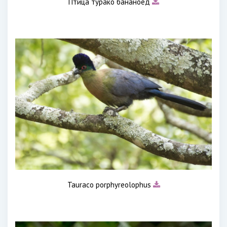
Птица турако бананоед
Tauraco porphyreolophus