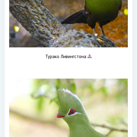
Турако Ливингстона