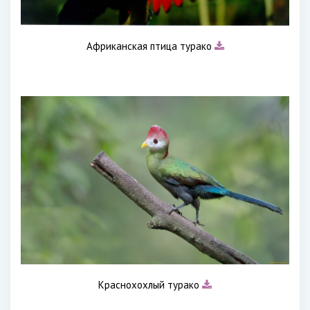
Африканская птица турако
Краснохохлый турако