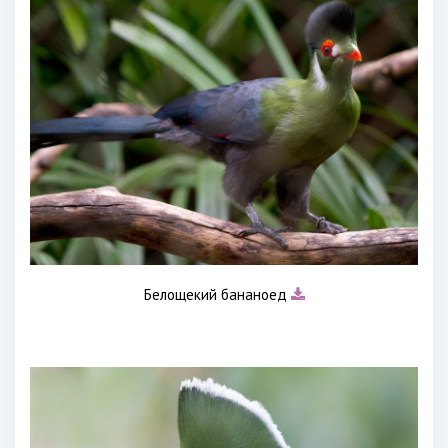
Белощекий бананоед