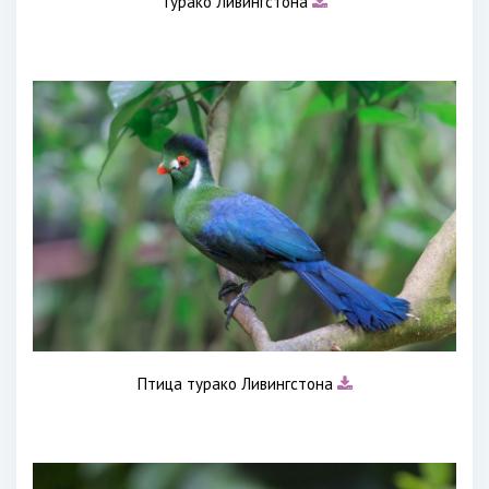
Турако Ливингстона
Птица турако Ливингстона