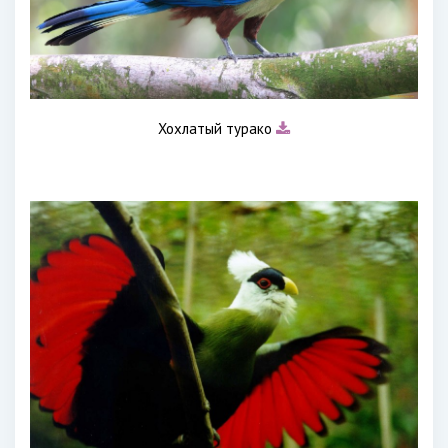
Хохлатый турако