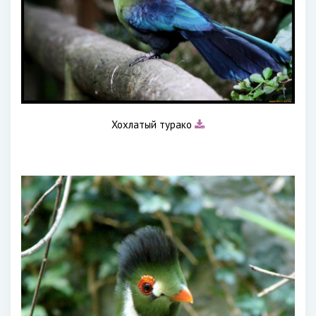
Хохлатый турако