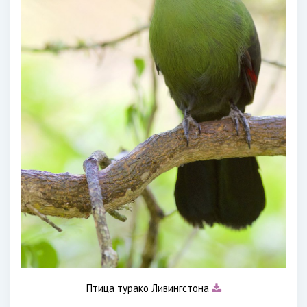
Птица турако Ливингстона