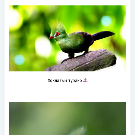
Хохлатый турако