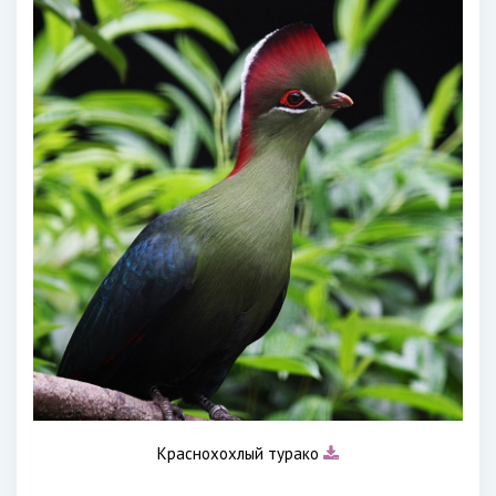
Краснохохлый турако