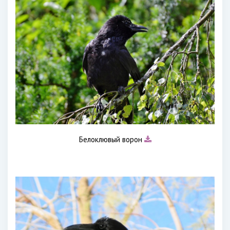
Белоклювый ворон