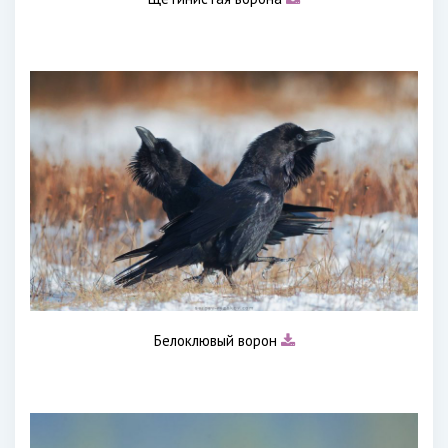
Белоклювый ворон