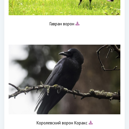
Гавран ворон
Королевский ворон Коракс