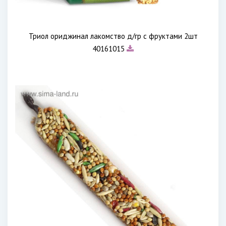
Триол ориджинал лакомство д/гр с фруктами 2шт
40161015