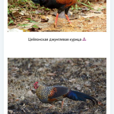
Цейлонская джунглевая курица