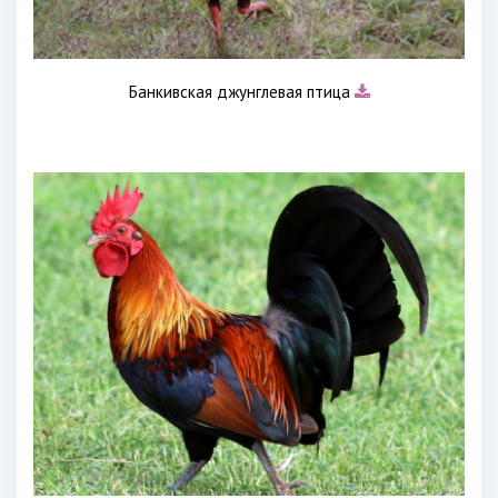
Банкивская джунглевая птица