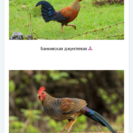
Банкивская джунглевая