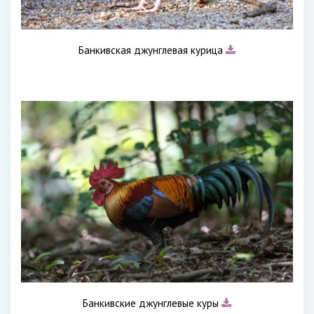
Банкивская джунглевая курица
Банкивские джунглевые куры