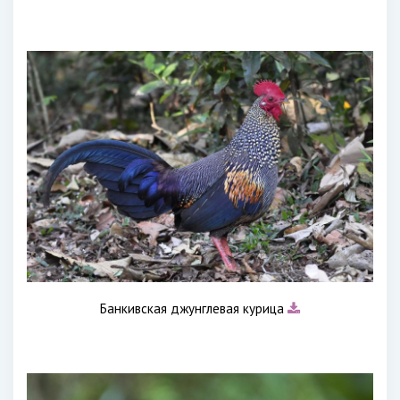
Банкивская джунглевая курица