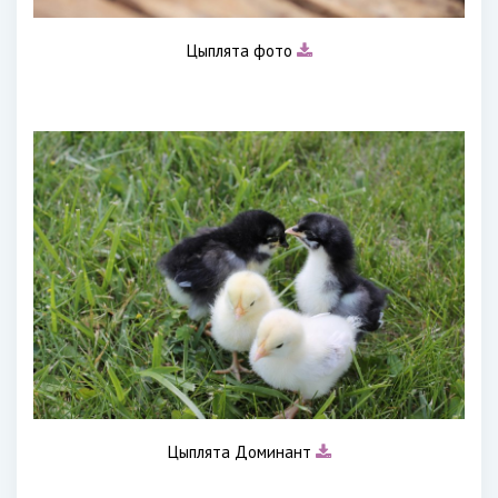
Цыплята фото
Цыплята Доминант