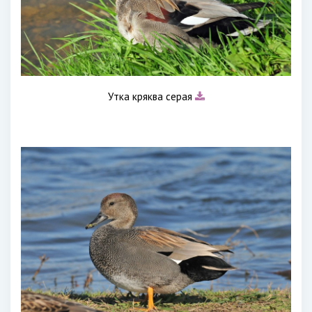
Утка кряква серая