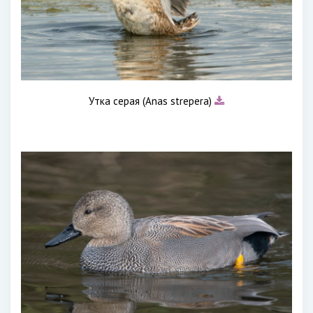
Утка серая (Anas strepera)