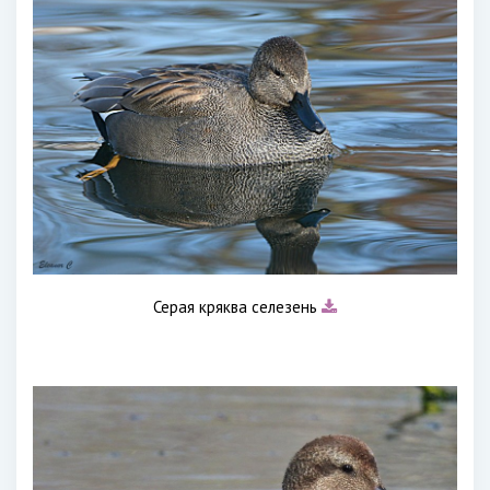
Серая кряква селезень