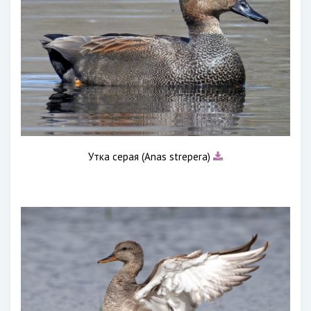
Утка серая (Anas strepera)