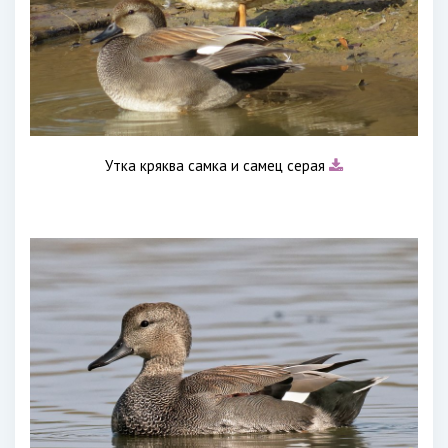
Утка кряква самка и самец серая