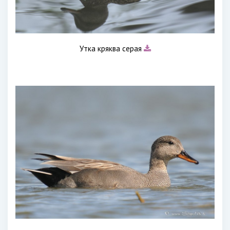
Утка кряква серая