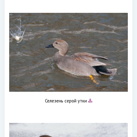
Селезень серой утки