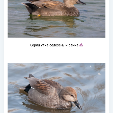
Серая утка селезень и самка