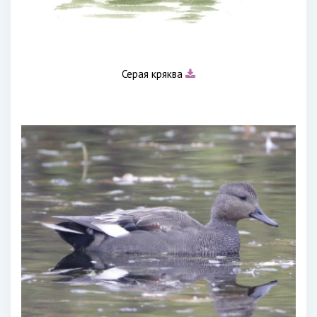
Серая кряква