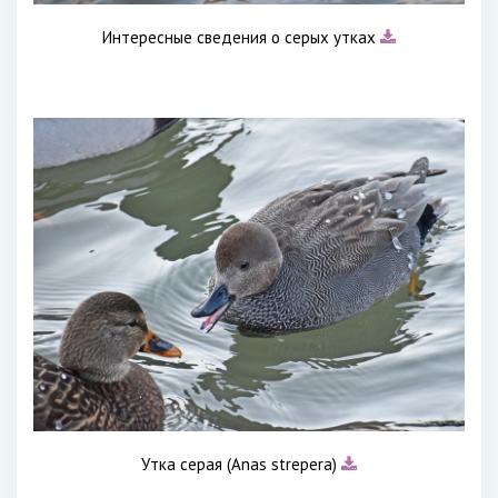
Интересные сведения о серых утках
Утка серая (Anas strepera)