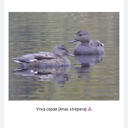
Утка серая (Anas strepera)