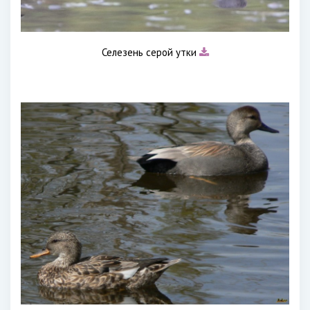
Селезень серой утки