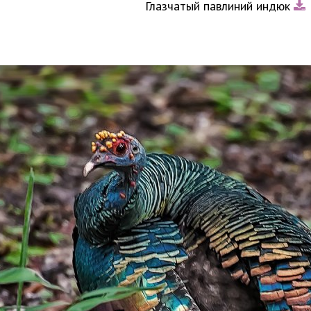
Глазчатый павлиний индюк