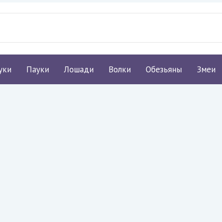
уки
Пауки
Лошади
Волки
Обезьяны
Змеи