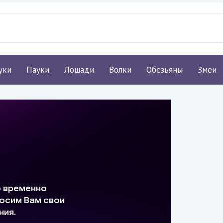
уки
Пауки
Лошади
Волки
Обезьяны
Змеи