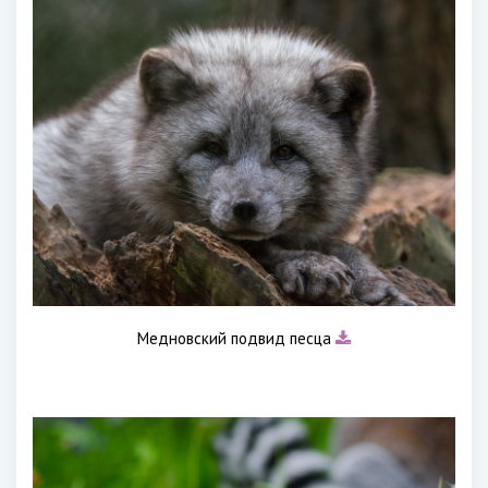
Медновский подвид песца