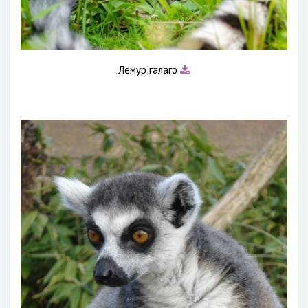
Лемур галаго