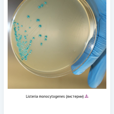
Listeria monocуtogenes (листерии)