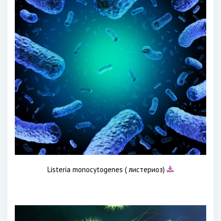
Listeria monocytogenes ( листериоз)