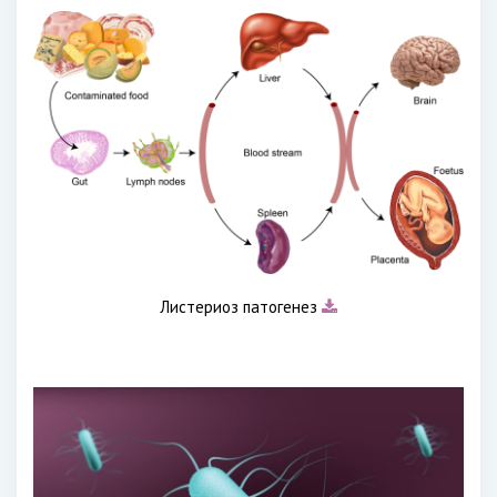
Листериоз патогенез