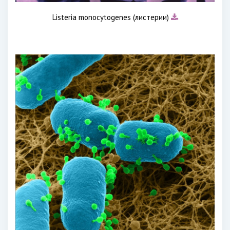
Listeria monocуtogenes (листерии)