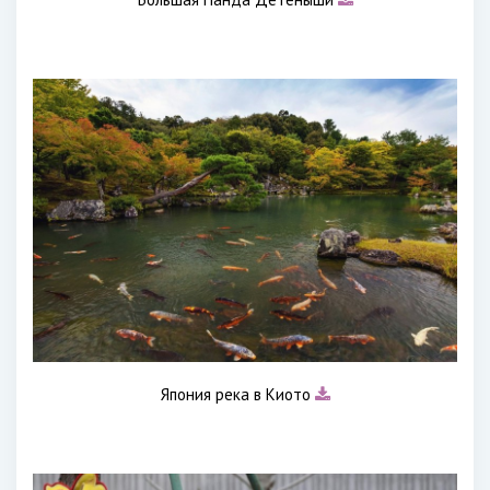
Япония река в Киото