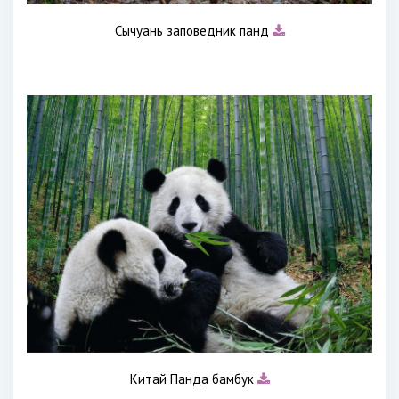
Сычуань заповедник панд
Китай Панда бамбук